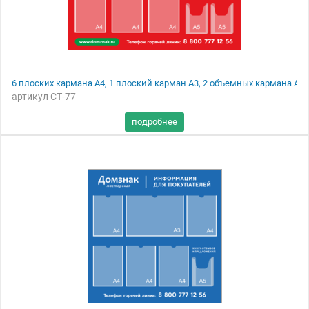
6 плоских кармана А4, 1 плоский карман А3, 2 объемных кармана А5
артикул СТ-77